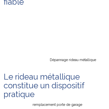
fiable
Le rideau métallique se distingue avant tout par sa grande
longévité et sa résistance incroyable. Il augmente la sécurité de
votre magasin grâce à sa solidité indiscutable. Il constitue pour
cette raison une arme de dissuasion face aux cambriolages. Il
représente donc un moyen de prévention efficace pour lutter
contre les effractions, les vols et les actes de vandalisme. Si
vous désirez protéger vos biens, vous devez faire appel à une
entreprise d’installation et de
Dépannage rideau métallique
pour
vous satisfaire.
Le rideau métallique
constitue un dispositif
pratique
Dans un projet de
remplacement porte de garage
, le rideau