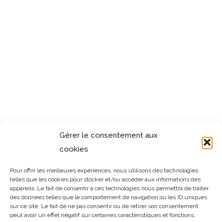
métallique reste le meilleur accessoire de sécurité à choisir. En
effet, son installation s’effectue par des professionnels et de
manière simple. Elle ne prend pas de temps et peut se réaliser
sur tout type de construction. Les propriétaires de magasins
peuvent même solliciter l’entreprise conceptrice pour obtenir un
rideau métallique sur mesure. Ainsi, vous pouvez bénéficier
d’une pose motorisée ou manuelle afin de profiter d’un
maximum de confort lors de la manipulation.
Gérer le consentement aux
NEXT POST
cookies
Pour offrir les meilleures expériences, nous utilisons des technologies
telles que les cookies pour stocker et/ou accéder aux informations des
appareils. Le fait de consentir à ces technologies nous permettra de traiter
des données telles que le comportement de navigation ou les ID uniques
sur ce site. Le fait de ne pas consentir ou de retirer son consentement
peut avoir un effet négatif sur certaines caractéristiques et fonctions.